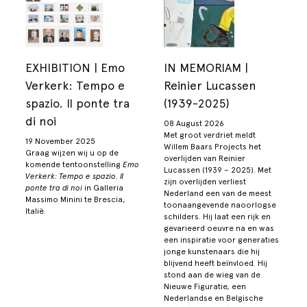
EXHIBITION | Emo
IN MEMORIAM |
Verkerk: Tempo e
Reinier Lucassen
spazio. Il ponte tra
(1939-2025)
di noi
08 August 2026
Met groot verdriet meldt
19 November 2025
Willem Baars Projects het
Graag wijzen wij u op de
overlijden van Reinier
komende tentoonstelling
Emo
Lucassen (1939 – 2025). Met
Verkerk: Tempo e spazio. Il
zijn overlijden verliest
ponte tra di noi
in Galleria
Nederland een van de meest
Massimo Minini te Brescia,
toonaangevende naoorlogse
Italië.
schilders. Hij laat een rijk en
gevarieerd oeuvre na en was
een inspiratie voor generaties
jonge kunstenaars die hij
blijvend heeft beïnvloed. Hij
stond aan de wieg van de
Nieuwe Figuratie, een
Nederlandse en Belgische