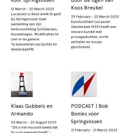
Koos Breukel
13 March - 25 March 2023
Lucassen is deze week te gast
25 February - 25 March 2023
bij Springvossen naar
Kunstschilder Lucassen
aanleiding van zijn
(Amsterdam 1939) heeft een
tentoonstelling Schilderijen,
nieuwe bundel met
Assemblages, Modificaties te
prozagedichten, korte
zien in de galerie.
verhalen en essays
Te beluisteren via Spotify en
geschreven.
AmsterdamFM.
Klaas Gubbels en
PODCAST | Bob
Armando
Bonies voor
Springvossen
05 March - 20 August 2023
“Dit is het mooiste beeld dat
21 February - 21 March 2023
hij ooit gemaakt heeft” -