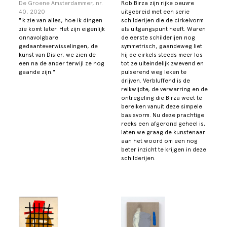
De Groene Amsterdammer, nr.
Rob Birza zijn rijke oeuvre
40, 2020
uitgebreid met een serie
"Ik zie van alles, hoe ik dingen
schilderijen die de cirkelvorm
zie komt later. Het zijn eigenlijk
als uitgangspunt heeft. Waren
onnavolgbare
de eerste schilderijen nog
gedaanteverwisselingen, de
symmetrisch, gaandeweg liet
kunst van Disler, we zien de
hij de cirkels steeds meer los
een na de ander terwijl ze nog
tot ze uiteindelijk zwevend en
gaande zijn."
pulserend weg leken te
drijven. Verbluffend is de
reikwijdte, de verwarring en de
ontregeling die Birza weet te
bereiken vanuit deze simpele
basisvorm. Nu deze prachtige
reeks een afgerond geheel is,
laten we graag de kunstenaar
aan het woord om een nog
beter inzicht te krijgen in deze
schilderijen.