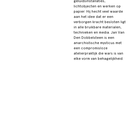
geluidsinstallaties,
lichtobjecten en werken op
papier. Hij hecht veel waarde
aan het idee dat er een
verborgen kracht besloten ligt
in alle bruikbare materialen,
technieken en media. Jan Van
Den Dobbelsteen is een
anarchistische mysticus met
een compromisloze
atelierpraktijk die wars is van
elke vorm van behagelijkheid.