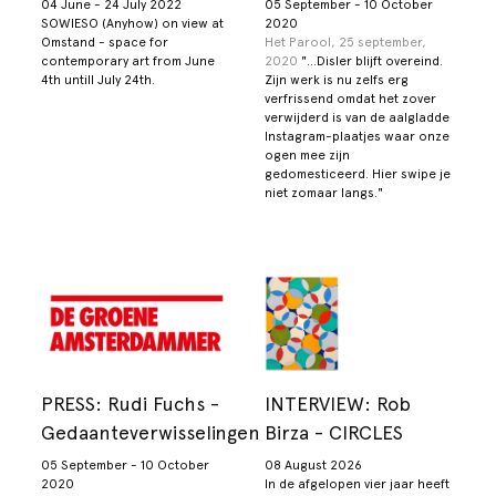
04 June - 24 July 2022
05 September - 10 October
SOWIESO (Anyhow) on view at
2020
Omstand - space for
Het Parool, 25 september,
contemporary art from June
2020
"...Disler blijft overeind.
4th untill July 24th.
Zijn werk is nu zelfs erg
verfrissend omdat het zover
verwijderd is van de aalgladde
Instagram-plaatjes waar onze
ogen mee zijn
gedomesticeerd. Hier swipe je
niet zomaar langs."
PRESS: Rudi Fuchs -
INTERVIEW: Rob
Gedaanteverwisselingen
Birza - CIRCLES
05 September - 10 October
08 August 2026
2020
In de afgelopen vier jaar heeft