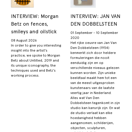
INTERVIEW: Morgan
INTERVIEW: JAN VAN
Betz on fences,
DEN DOBBELSTEEN
smileys and oilstick
01 September - 10 September
2020
08 August 2026
Het rijke oeuvre van Jan Van
In order to give you interesting
Den Dobbelsteen (1954)
insight into the artist's
kenmerkt zich door heldere
practice, we spoke to Morgan
formuleringen die nooit
Betz about Untitled, 2019 and
eenduidig zijn en op
its unique iconography, the
verschillende niveaus gelezen
techniques used and Betz's
kunnen worden. Zijn unieke
working process.
beeldtaal maakt hem tot een
van de meest uitgesproken
kunstenaars van de laatste
veertig jaar in Nederland.
Alles wat Van Den
Dobbelsteen tegenkomt in zijn
studio kan kansrijk zijn. En wat
de studio verlaat kan elke
hoedanigheid hebben
aangenomen; schilderijen,
objecten, sculpturen,