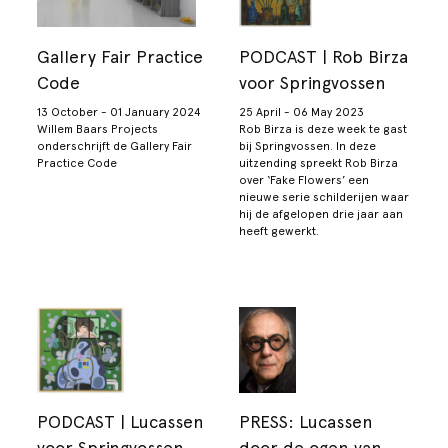
Gallery Fair Practice
PODCAST | Rob Birza
Code
voor Springvossen
13 October - 01 January 2024
25 April - 06 May 2023
Willem Baars Projects
Rob Birza is deze week te gast
onderschrijft de Gallery Fair
bij Springvossen. In deze
Practice Code
uitzending spreekt Rob Birza
over ‘Fake Flowers’ een
nieuwe serie schilderijen waar
hij de afgelopen drie jaar aan
heeft gewerkt.
PODCAST | Lucassen
PRESS: Lucassen
voor Springvossen
door de ogen van