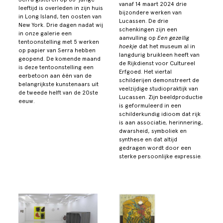
vanaf 14 maart 2024 drie
leeftijd is overleden in zijn huis
bijzondere werken van
in Long Island, ten oosten van
Lucassen. De drie
New York. Drie dagen nadat wij
schenkingen zijn een
in onze galerie een
aanvulling op
Een gezellig
tentoonstelling met 5 werken
hoekje
dat het museum al in
op papier van Serra hebben
langdurig bruikleen heeft van
geopend. De komende maand
de Rijkdienst voor Cultureel
is deze tentoonstelling een
Erfgoed. Het viertal
eerbetoon aan één van de
schilderijen demonstreert de
belangrijkste kunstenaars uit
veelzijdige studiopraktijk van
de tweede helft van de 20ste
Lucassen. Zijn beeldproductie
eeuw.
is geformuleerd in een
schilderkundig idioom dat rijk
is aan associatie, herinnering,
dwarsheid, symboliek en
synthese en dat altijd
gedragen wordt door een
sterke persoonlijke expressie.