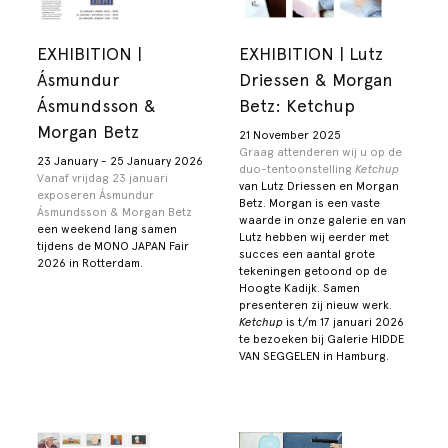
EXHIBITION |
EXHIBITION | Lutz
Ásmundur
Driessen & Morgan
Ásmundsson &
Betz: Ketchup
Morgan Betz
21 November 2025
Graag attenderen wij u op de
23 January - 25 January 2026
duo-tentoonstelling
Ketchup
Vanaf vrijdag 23 januari
van Lutz Driessen en Morgan
exposeren Ásmundur
Betz. Morgan is een vaste
Ásmundsson &
Morgan Betz
waarde in onze galerie en van
een weekend lang samen
Lutz hebben wij eerder met
tijdens de MONO JAPAN Fair
succes een aantal grote
2026 in Rotterdam.
tekeningen getoond op de
Hoogte Kadijk. Samen
presenteren zij nieuw werk.
Ketchup
is t/m 17 januari 2026
te bezoeken bij Galerie HIDDE
VAN SEGGELEN in Hamburg.