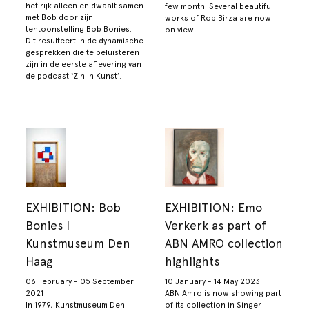
het rijk alleen en dwaalt samen
few month. Several beautiful
met Bob door zijn
works of Rob Birza are now
tentoonstelling Bob Bonies.
on view.
Dit resulteert in de dynamische
gesprekken die te beluisteren
zijn in de eerste aflevering van
de podcast ‘Zin in Kunst’.
EXHIBITION: Bob
EXHIBITION: Emo
Bonies |
Verkerk as part of
Kunstmuseum Den
ABN AMRO collection
Haag
highlights
06 February - 05 September
10 January - 14 May 2023
2021
ABN Amro is now showing part
In 1979, Kunstmuseum Den
of its collection in Singer