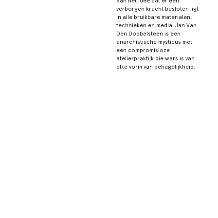
aan het idee dat er een
verborgen kracht besloten ligt
in alle bruikbare materialen,
technieken en media. Jan Van
Den Dobbelsteen is een
anarchistische mysticus met
een compromisloze
atelierpraktijk die wars is van
elke vorm van behagelijkheid.