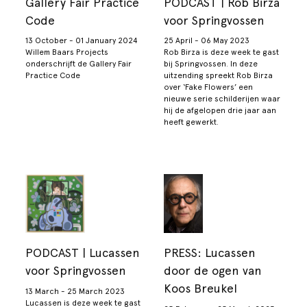
Gallery Fair Practice
PODCAST | Rob Birza
Code
voor Springvossen
13 October - 01 January 2024
25 April - 06 May 2023
Willem Baars Projects
Rob Birza is deze week te gast
onderschrijft de Gallery Fair
bij Springvossen. In deze
Practice Code
uitzending spreekt Rob Birza
over ‘Fake Flowers’ een
nieuwe serie schilderijen waar
hij de afgelopen drie jaar aan
heeft gewerkt.
PODCAST | Lucassen
PRESS: Lucassen
voor Springvossen
door de ogen van
Koos Breukel
13 March - 25 March 2023
Lucassen is deze week te gast