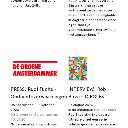
contemporary art from June
2020
"...Disler blijft overeind.
4th untill July 24th.
Zijn werk is nu zelfs erg
verfrissend omdat het zover
verwijderd is van de aalgladde
Instagram-plaatjes waar onze
ogen mee zijn
gedomesticeerd. Hier swipe je
niet zomaar langs."
PRESS: Rudi Fuchs -
INTERVIEW: Rob
Gedaanteverwisselingen
Birza - CIRCLES
05 September - 10 October
07 August 2026
2020
In de afgelopen vier jaar heeft
De Groene Amsterdammer, nr.
Rob Birza zijn rijke oeuvre
40, 2020
uitgebreid met een serie
"Ik zie van alles, hoe ik dingen
schilderijen die de cirkelvorm