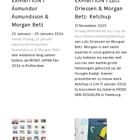
EXHIBITION |
EXHIBITION | Lutz
Ásmundur
Driessen & Morgan
Ásmundsson &
Betz: Ketchup
Morgan Betz
21 November 2025
Graag attenderen wij u op de
23 January - 25 January 2026
duo-tentoonstelling
Ketchup
Vanaf vrijdag 23 januari
van Lutz Driessen en Morgan
exposeren Ásmundur
Betz. Morgan is een vaste
Ásmundsson &
Morgan Betz
waarde in onze galerie en van
een weekend lang samen
Lutz hebben wij eerder met
tijdens de MONO JAPAN Fair
succes een aantal grote
2026 in Rotterdam.
tekeningen getoond op de
Hoogte Kadijk. Samen
presenteren zij nieuw werk.
Ketchup
is t/m 17 januari 2026
te bezoeken bij Galerie HIDDE
VAN SEGGELEN in Hamburg.