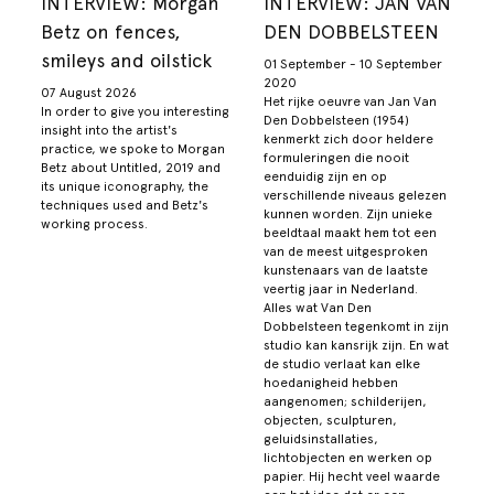
INTERVIEW: Morgan
INTERVIEW: JAN VAN
Betz on fences,
DEN DOBBELSTEEN
smileys and oilstick
01 September - 10 September
2020
07 August 2026
Het rijke oeuvre van Jan Van
In order to give you interesting
Den Dobbelsteen (1954)
insight into the artist's
kenmerkt zich door heldere
practice, we spoke to Morgan
formuleringen die nooit
Betz about Untitled, 2019 and
eenduidig zijn en op
its unique iconography, the
verschillende niveaus gelezen
techniques used and Betz's
kunnen worden. Zijn unieke
working process.
beeldtaal maakt hem tot een
van de meest uitgesproken
kunstenaars van de laatste
veertig jaar in Nederland.
Alles wat Van Den
Dobbelsteen tegenkomt in zijn
studio kan kansrijk zijn. En wat
de studio verlaat kan elke
hoedanigheid hebben
aangenomen; schilderijen,
objecten, sculpturen,
geluidsinstallaties,
lichtobjecten en werken op
papier. Hij hecht veel waarde