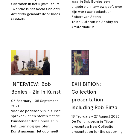
waarin Bob Bonies een
Gestalten in het Rijksmuseum
uitgebreid interview geeft over
Twenthe is het beeld
Ode aan
zijn werk aan redacteur
Armando
gemaakt door Klaas
Robert van Altena.
Gubbels.
Te beluisteren via Spotify en
AmsterdamFM
INTERVIEW: Bob
EXHIBITION:
Bonies - Zin in Kunst
Collection
presentation
06 February - 05 September
2021
including Rob Birza
Voor de podcast ‘Zin in Kunst’
spraken Sef en Steven met de
18 February - 27 August 2023
kunstenaar Bob Bonies af in
De Pont museum in Tilburg
het (toen nog gesloten)
presents a New Collection
Kunstmuseum. Het duo heeft
presentation for the upcoming