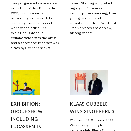
Haag organised an overview
Laren. Starting with, which
exhibition of Bob Bonies. In
highlights 35 years of
2021, the museum is
contemporary painting, from
presenting a new exhibition
young to older and
including the most recent
established artists. Works of
work of the artist. The
Emo Verkeres are on view,
exhibition is done in
among others.
collaboration with the artist
and a short documentary was
filmes by Gerrit Schreurs.
EXHIBITION:
KLAAS GUBBELS
GROUPSHOW
WINS SINGERPRIJS
INCLUDING
21 June - 02 October 2022
We are very happy to
LUCASSEN IN
congratulate Klaas Gubbels