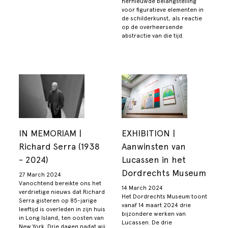
hernieuwde belangstelling
voor figuratieve elementen in
de schilderkunst, als reactie
op de overheersende
abstractie van die tijd.
IN MEMORIAM |
EXHIBITION |
Richard Serra (1938
Aanwinsten van
- 2024)
Lucassen in het
Dordrechts Museum
27 March 2024
Vanochtend bereikte ons het
14 March 2024
verdrietige nieuws dat Richard
Het Dordrechts Museum toont
Serra gisteren op 85-jarige
vanaf 14 maart 2024 drie
leeftijd is overleden in zijn huis
bijzondere werken van
in Long Island, ten oosten van
Lucassen. De drie
New York. Drie dagen nadat wij