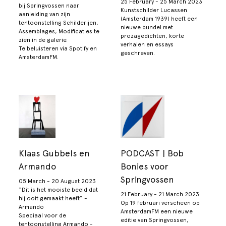
25 February - 25 March 2023
bij Springvossen naar
Kunstschilder Lucassen
aanleiding van zijn
(Amsterdam 1939) heeft een
tentoonstelling Schilderijen,
nieuwe bundel met
Assemblages, Modificaties te
prozagedichten, korte
zien in de galerie.
verhalen en essays
Te beluisteren via Spotify en
geschreven.
AmsterdamFM.
Klaas Gubbels en
PODCAST | Bob
Armando
Bonies voor
Springvossen
05 March - 20 August 2023
“Dit is het mooiste beeld dat
21 February - 21 March 2023
hij ooit gemaakt heeft” -
Op 19 februari verscheen op
Armando
AmsterdamFM een nieuwe
Speciaal voor de
editie van Springvossen,
tentoonstelling Armando -