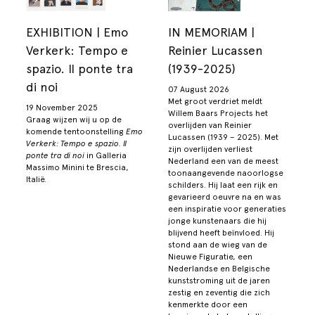
EXHIBITION | Emo
IN MEMORIAM |
Verkerk: Tempo e
Reinier Lucassen
spazio. Il ponte tra
(1939-2025)
di noi
07 August 2026
Met groot verdriet meldt
19 November 2025
Willem Baars Projects het
Graag wijzen wij u op de
overlijden van Reinier
komende tentoonstelling
Emo
Lucassen (1939 – 2025). Met
Verkerk: Tempo e spazio. Il
zijn overlijden verliest
ponte tra di noi
in Galleria
Nederland een van de meest
Massimo Minini te Brescia,
toonaangevende naoorlogse
Italië.
schilders. Hij laat een rijk en
gevarieerd oeuvre na en was
een inspiratie voor generaties
jonge kunstenaars die hij
blijvend heeft beïnvloed. Hij
stond aan de wieg van de
Nieuwe Figuratie, een
Nederlandse en Belgische
kunststroming uit de jaren
zestig en zeventig die zich
kenmerkte door een