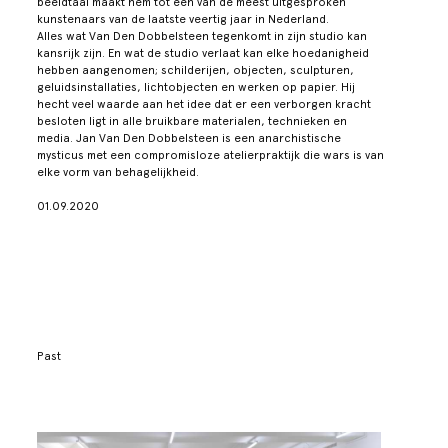
beeldtaal maakt hem tot een van de meest uitgesproken
kunstenaars van de laatste veertig jaar in Nederland.
Alles wat Van Den Dobbelsteen tegenkomt in zijn studio kan
kansrijk zijn. En wat de studio verlaat kan elke hoedanigheid
hebben aangenomen; schilderijen, objecten, sculpturen,
geluidsinstallaties, lichtobjecten en werken op papier. Hij
hecht veel waarde aan het idee dat er een verborgen kracht
besloten ligt in alle bruikbare materialen, technieken en
media. Jan Van Den Dobbelsteen is een anarchistische
mysticus met een compromisloze atelierpraktijk die wars is van
elke vorm van behagelijkheid.
01.09.2020
Past